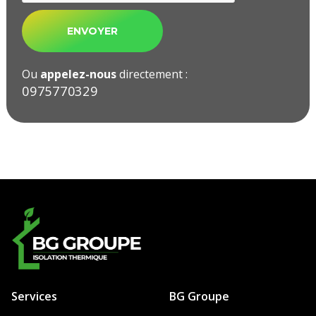
Ou
appelez-nous
directement :
09ㅤ75ㅤ77ㅤ03ㅤ29ㅤ
Services
BG Groupe